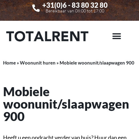
+31(0)6 - 83 80 32 80
Bereikbaar van 08:00 tot 17:00
Home
»
Woonunit huren
»
Mobiele woonunit/slaapwagen 900
Mobiele
woonunit/slaapwagen
900
Heeft u een opdracht verder van huis? Huur dan een